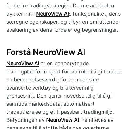
forbedre tradingstrategier. Denne artikkelen
dykker inn i
NeuroView AI
s funksjonalitet, dens
særegne egenskaper, og tilbyr en omfattende
evaluering av dens fordeler og begrensninger.
Forstå NeuroView AI
NeuroView AI
er en banebrytende
tradingplattform kjent for sin rolle i å gi tradere
en bemerkelsesverdig fordel med sine
avanserte verktøy og brukervennlig
grensesnitt. Den tjener hovedsakelig til å gi
sanntids markedsdata, automatisert
tradeutførelse og et tilpassbart tradingmiljø.
Betydningen av
NeuroView AI
fremheves av
dens evne til å støtte både nye og erfarne