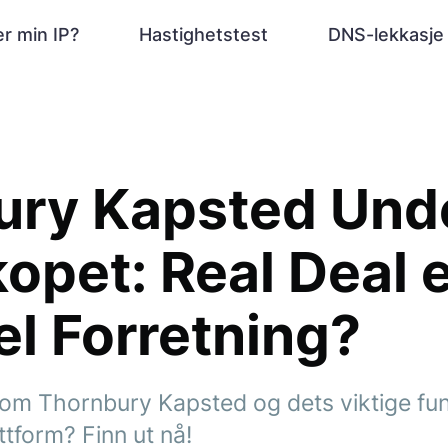
r min IP?
Hastighetstest
DNS-lekkasje
ury Kapsted Und
opet: Real Deal e
el Forretning?
m Thornbury Kapsted og dets viktige funk
ttform? Finn ut nå!