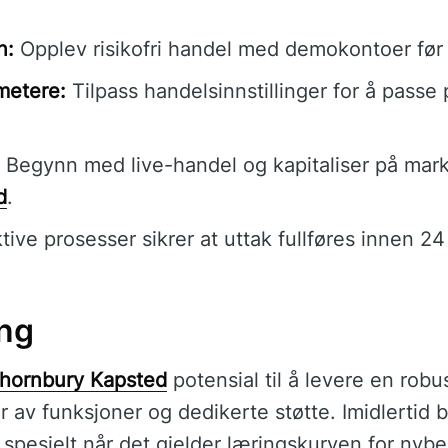
n:
Opplev risikofri handel med demokontoer før r
metere:
Tilpass handelsinnstillinger for å passe 
Begynn med live-handel og kapitaliser på ma
d
.
tive prosesser sikrer at uttak fullføres innen 24
ng
hornbury Kapsted
potensial til å levere en rob
r av funksjoner og dedikerte støtte. Imidlertid 
 spesielt når det gjelder læringskurven for nyb