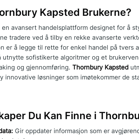
hornbury Kapsted Brukerne?
 en avansert handelsplattform designet for å s
e tradere ved å tilby en rekke avanserte verkt
er å legge til rette for enkel handel på tvers a
utnytte sofistikerte algoritmer og et brukervenn
taking og gjennomføring.
Thornbury Kapsted
utm
by innovative løsninger som imøtekommer de st
aper Du Kan Finne i Thornb
data:
Gir oppdater informasjon som er avgjørend