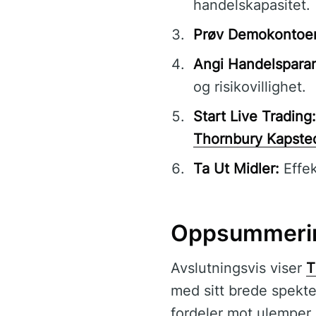
handelskapasitet.
Prøv Demokontoe
Angi Handelspara
og risikovillighet.
Start Live Trading:
Thornbury Kapste
Ta Ut Midler:
Effek
Oppsummeri
Avslutningsvis viser
T
med sitt brede spekte
fordeler mot ulemper,