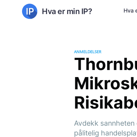
Hva er min IP?
Hva e
ANMELDELSER
Thornb
Mikrosk
Risikab
Avdekk sannheten o
pålitelig handelspla