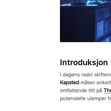
Introduksjon
I dagens raskt skifte
Kapsted
måten enkeltp
omfattende titt på
Th
potensielle ulemper f