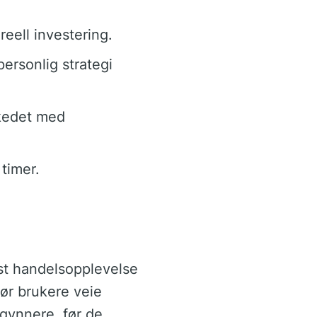
eell investering.
personlig strategi
rkedet med
 timer.
ust handelsopplevelse
bør brukere veie
egynnere, før de