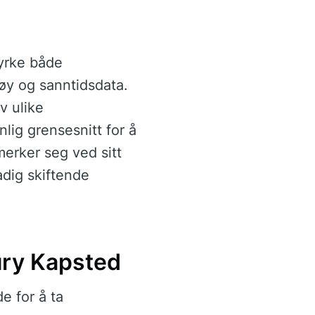
tyrke både
øy og sanntidsdata.
v ulike
lig grensesnitt for å
erker seg ved sitt
adig skiftende
ury Kapsted
e for å ta