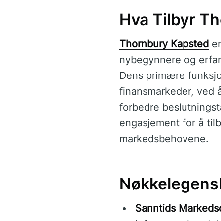
Hva Tilbyr T
Thornbury Kapsted
er
nybegynnere og erfarn
Dens primære funksjon 
finansmarkeder, ved å 
forbedre beslutnings
engasjement for å til
markedsbehovene.
Nøkkelegensk
Sanntids Markeds