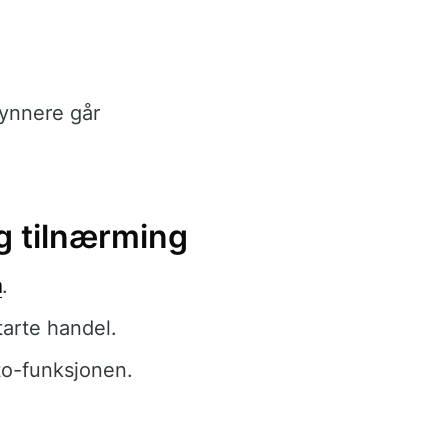
ynnere går
g tilnærming
a
.
arte handel.
to-funksjonen.