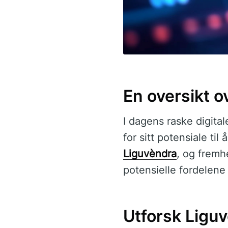
En oversikt o
I dagens raske digita
for sitt potensiale ti
Liguvèndra
, og fremh
potensielle fordelen
Utforsk Liguv