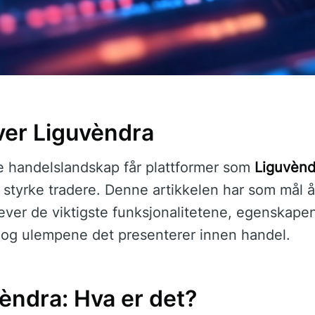
ver Liguvèndra
le handelslandskap får plattformer som
Liguvènd
l å styrke tradere. Denne artikkelen har som mål 
ever de viktigste funksjonalitetene, egenskape
e og ulempene det presenterer innen handel.
èndra: Hva er det?