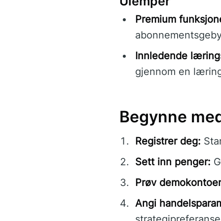
Ulemper
Premium funksjon
abonnementsgeby
Innledende læring
gjennom en læring
Begynne med 
Registrer deg:
Star
Sett inn penger:
Gj
Prøv demokontoe
Angi handelspara
strategipreferanse