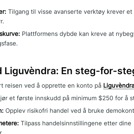
er:
Tilgang til visse avanserte verktøy krever et
r.
skurve:
Plattformens dybde kan kreve at nybeg
sfase.
Liguvèndra: En steg-for-ste
t reisen ved å opprette en konto på
Liguvèndr
ør et første innskudd på minimum $250 for å st
n:
Opplev risikofri handel ved å bruke demokon
metere:
Tilpass handelsinnstillingene etter dine
r.