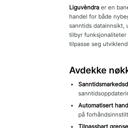
Liguvèndra
er en bane
handel for både nybeg
sanntids datainnsikt,
tilbyr funksjonalitete
tilpasse seg utviklen
Avdekke nøkk
Sanntidsmarkedsd
sanntidsoppdaterin
Automatisert hand
på forhåndsinnstilt
Tilpassbart grense