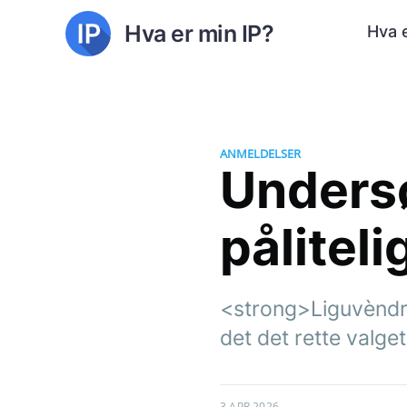
Hva er min IP?
Hva e
ANMELDELSER
Undersø
påliteli
<strong>Liguvèndra
det det rette valget
3 APR 2026