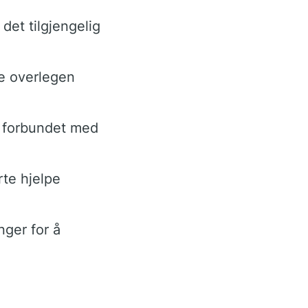
det tilgjengelig
re overlegen
r forbundet med
rte hjelpe
nger for å