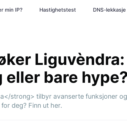
r min IP?
Hastighetstest
DNS-lekkasje
ker Liguvèndra: 
g eller bare hype
</strong> tilbyr avanserte funksjoner og
 for deg? Finn ut her.