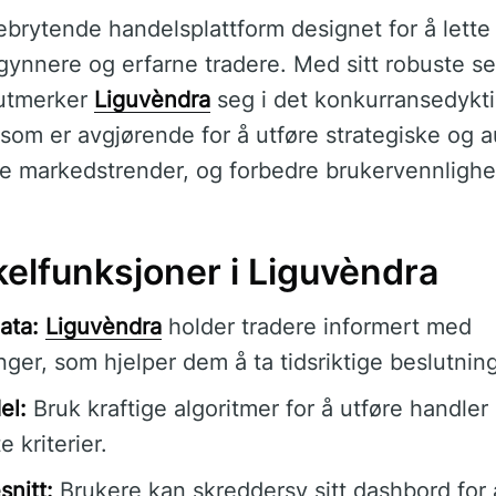
brytende handelsplattform designet for å lette 
ynnere og erfarne tradere. Med sitt robuste s
 utmerker
Liguvèndra
seg i det konkurransedykti
r som er avgjørende for å utføre strategiske og 
de markedstrender, og forbedre brukervennlighet
elfunksjoner i Liguvèndra
ata:
Liguvèndra
holder tradere informert med
ger, som hjelper dem å ta tidsriktige beslutning
el:
Bruk kraftige algoritmer for å utføre handler
e kriterier.
snitt:
Brukere kan skreddersy sitt dashbord for